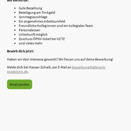
Wir bieten dir:
Gute Bezahlung
Beteiligung am Trinkgeld
Sonntagszuschläge
Ein angenehmes Arbeitsumfeld
Freundliche Kolleg:innen und ein kollegiales Team
Personalessen
Unterkunft möglich
Zuschuss ÖPNV-ticket bei VZ/TZ
und vieles mehr
Bewirb dich jetzt:
Haben wir dein Interesse geweckt? Wir freuen uns auf deine Bewerbung!
Melde dich bei Hassan Zohaib, per E-Mail an
bewerbung@alterwirt-
putzbrunn.de
.
Email senden
©Alter Wirt Putzbrunn. Alle Rechte vorbehalten.