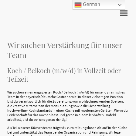
German
Wir suchen Verstärkung für unser
Team
Koch / Beikoch (m/w/d) in Vollzeit oder
Teilzeit
Wir suchen einen engagierten Koch / Beikoch (m/w/d) für unser dynamisches
Team in der bayerisch/deutsche Gastronomie! In dieser vielseitigen Position
bist du verantwortlich für die Zubereitung von wohlschmeckenden Speisen,
die kreative Mitarbeit an der Menüplanung sowie die Sicherstellung
hochwertiger Kochstandards in einer Küche mit modernsten Geräten. Wenn du
Leidenschaft für das Kochen hast und gerne in einem lebhaften Umfeld
arbeitest, bist du bei uns genau richtig!
Als Teil unseres Küchenteams trägst du zum reibungslosen Ablauf in der Küche
bei und unterstützt das Team bei der Organisation und Reinigung. Wir legen