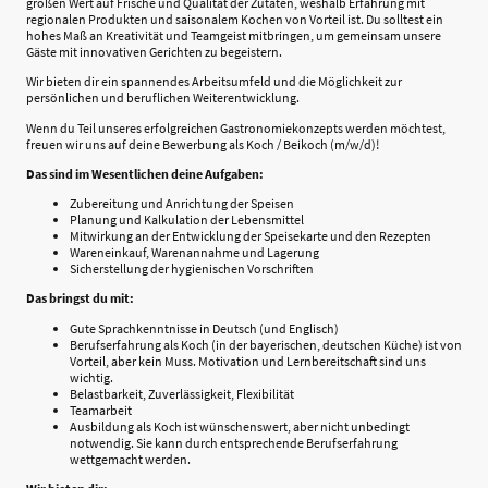
großen Wert auf Frische und Qualität der Zutaten, weshalb Erfahrung mit
regionalen Produkten und saisonalem Kochen von Vorteil ist. Du solltest ein
hohes Maß an Kreativität und Teamgeist mitbringen, um gemeinsam unsere
Gäste mit innovativen Gerichten zu begeistern.
Wir bieten dir ein spannendes Arbeitsumfeld und die Möglichkeit zur
persönlichen und beruflichen Weiterentwicklung.
Wenn du Teil unseres erfolgreichen Gastronomiekonzepts werden möchtest,
freuen wir uns auf deine Bewerbung als Koch / Beikoch (m/w/d)!
Das sind im Wesentlichen deine Aufgaben:
Zubereitung und Anrichtung der Speisen
Planung und Kalkulation der Lebensmittel
Mitwirkung an der Entwicklung der Speisekarte und den Rezepten
Wareneinkauf, Warenannahme und Lagerung
Sicherstellung der hygienischen Vorschriften
Das bringst du mit:
Gute Sprachkenntnisse in Deutsch (und Englisch)
Berufserfahrung als Koch (in der bayerischen, deutschen Küche) ist von
Vorteil, aber kein Muss. Motivation und Lernbereitschaft sind uns
wichtig.
Belastbarkeit, Zuverlässigkeit, Flexibilität
Teamarbeit
Ausbildung als Koch ist wünschenswert, aber nicht unbedingt
notwendig. Sie kann durch entsprechende Berufserfahrung
wettgemacht werden.